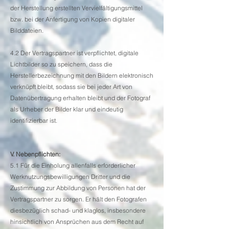
der Herstellung erstellten Vervielfältigungsmittel
bzw. bei der Anfertigung von Kopien digitaler
Bilddateien.
4.2 Der Vertragspartner ist verpflichtet, digitale
Lichtbilder so zu speichern, dass die
Herstellerbezeichnung mit den Bildern elektronisch
verknüpft bleibt, sodass sie bei jeder Art von
Datenübertragung erhalten bleibt und der Fotograf
als Urheber der Bilder klar und eindeutig
identifizierbar ist.
V. Nebenpflichten:
5.1 Für die Einholung allenfalls erforderlicher
Werknutzungsbewilligungen Dritter und die
Zustimmung zur Abbildung von Personen hat der
Vertragspartner zu sorgen. Er hält den Fotografen
diesbezüglich schad- und klaglos, insbesondere
hinsichtlich von Ansprüchen aus dem Recht auf