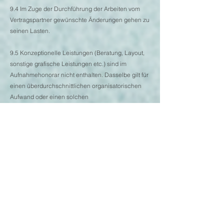
9.4 Im Zuge der Durchführung der Arbeiten vom
Vertragspartner gewünschte Änderungen gehen zu
seinen Lasten.
9.5 Konzeptionelle Leistungen (Beratung, Layout,
sonstige grafische Leistungen etc.) sind im
Aufnahmehonorar nicht enthalten. Dasselbe gilt für
einen überdurchschnittlichen organisatorischen
Aufwand oder einen solchen
Besprechungsaufwand.
9.6 Nimmt der Vertragspartner von der
Durchführung des erteilten Auftrages aus in seiner
Sphäre liegenden Gründen Abstand, steht dem
Fotografen mangels anderer Vereinbarung das
vereinbarte Entgelt zu. Im Fall unbedingt
erforderlicher Terminveränderungen (z. B. aus
Gründen der Wetterlage) ist ein dem vergeblich
erbrachten bzw. reservierten Zeitaufwand
entsprechendes Honorar und alle Nebenkosten zu