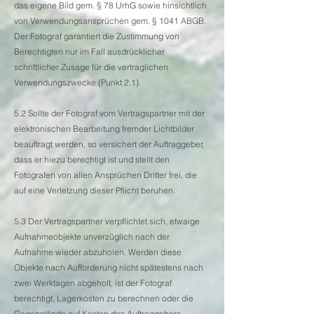
das eigene Bild gem. § 78 UrhG sowie hinsichtlich
von Verwendungsansprüchen gem. § 1041 ABGB.
Der Fotograf garantiert die Zustimmung von
Berechtigten nur im Fall ausdrücklicher
schriftlicher Zusage für die vertraglichen
Verwendungszwecke (Punkt 2.1).
5.2 Sollte der Fotograf vom Vertragspartner mit der
elektronischen Bearbeitung fremder Lichtbilder
beauftragt werden, so versichert der Auftraggeber,
dass er hiezu berechtigt ist und stellt den
Fotografen von allen Ansprüchen Dritter frei, die
auf eine Verletzung dieser Pflicht beruhen.
5.3 Der Vertragspartner verpflichtet sich, etwaige
Aufnahmeobjekte unverzüglich nach der
Aufnahme wieder abzuholen. Werden diese
Objekte nach Aufforderung nicht spätestens nach
zwei Werktagen abgeholt, ist der Fotograf
berechtigt, Lagerkosten zu berechnen oder die
Gegenstände auf Kosten des Auftraggebers