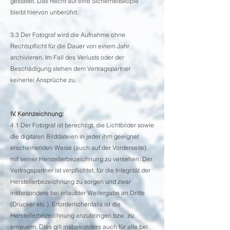
gestattet. Das Recht auf eine Sicherheitskopie
bleibt hiervon unberührt.
3.3 Der Fotograf wird die Aufnahme ohne
Rechtspflicht für die Dauer von einem Jahr
archivieren. Im Fall des Verlusts oder der
Beschädigung stehen dem Vertragspartner
keinerlei Ansprüche zu.
IV. Kennzeichnung:
4.1 Der Fotograf ist berechtigt, die Lichtbilder sowie
die digitalen Bilddateien in jeder ihm geeignet
erscheinenden Weise (auch auf der Vorderseite)
mit seiner Herstellerbezeichnung zu versehen. Der
Vertragspartner ist verpflichtet, für die Integrität der
Herstellerbezeichnung zu sorgen und zwar
insbesondere bei erlaubter Weitergabe an Dritte
(Drucker etc.). Erforderlichenfalls ist die
Herstellerbezeichnung anzubringen bzw. zu
erneuern. Dies gilt insbesonders auch für alle bei